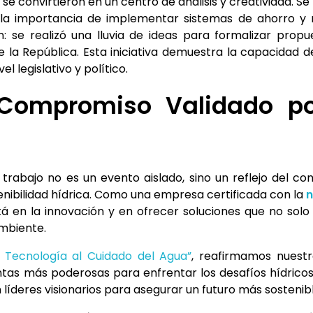
 se convirtieron en un centro de análisis y creatividad. 
la importancia de implementar sistemas de ahorro y reu
: se realizó una lluvia de ideas para formalizar propu
la República. Esta iniciativa demuestra la capacidad de
l legislativo y político.
Compromiso Validado por
 trabajo no es un evento aislado, sino un reflejo del 
enibilidad hídrica. Como una empresa certificada con la
n
á en la innovación y en ofrecer soluciones que no sol
ambiente.
y Tecnología al Cuidado del Agua”
, reafirmamos nuestr
tas más poderosas para enfrentar los desafíos hídricos.
n líderes visionarios para asegurar un futuro más sostenib