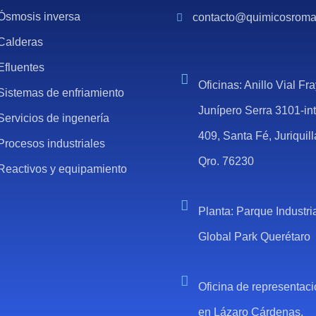
Ósmosis inversa
contacto@quimicosrom
Calderas
Efluentes
Oficinas: Anillo Vial Fr
Sistemas de enfriamiento
Junípero Serra 3101-in
Servicios de ingenería
409, Santa Fé, Juriquill
Procesos industriales
Qro. 76230
Reactivos y equipamiento
Planta: Parque Industri
Global Park Querétaro
Oficina de representac
en Lázaro Cárdenas,