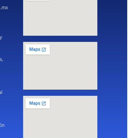
a.mx
ay
t
a,
al
ión