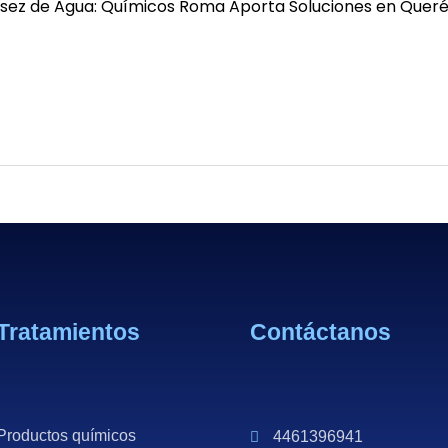
Tratamientos
Contáctanos
Productos químicos
4461396941