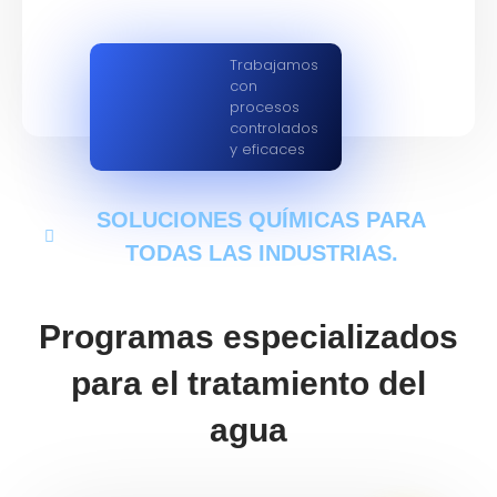
Trabajamos
con
procesos
controlados
y eficaces
SOLUCIONES QUÍMICAS PARA
TODAS LAS INDUSTRIAS.
Programas especializados
para el tratamiento del
agua