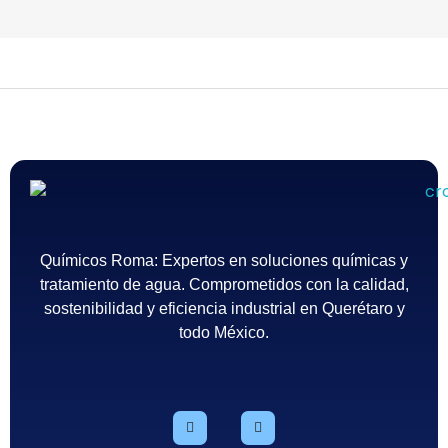
Químicos Roma
, ofrecemos servicios de
mantenimiento preventivo y correctivo. Nuestros
técnicos monitorean regularmente los sistemas
instalados para asegurarse de que continúen
operando de manera eficiente. Detectamos
posibles fallas antes de que se conviertan en
problemas graves, lo que te ahorra tiempo y dinero
en reparaciones inesperadas.
Químicos Roma
Empresa de tratamiento del agua en México - Querétaro
Químicos Roma: Expertos en soluciones químicas y
tratamiento de agua. Comprometidos con la calidad,
sostenibilidad y eficiencia industrial en Querétaro y
todo México.