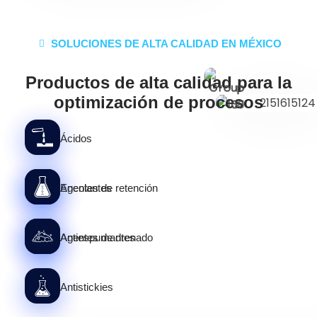
SOLUCIONES DE ALTA CALIDAD EN MÉXICO
Productos de alta calidad para la
optimización de procesos
Ácidos
Agentes de retención
Encolantes
Agentes de drenado
Antiespumantes
Antistickies