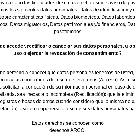
evar a cabo las finalidades descritas en el presente aviso de pri
emos los siguientes datos personales: Datos de identificación y 
obre características físicas, Datos biométricos, Datos laborale
os, Datos migratorios, Datos patrimoniales y/o financieros, Da
pasatiempos
 acceder, rectificar o cancelar sus datos personales, u o
uso o ejercer la revocación de consentimiento?
ene derecho a conocer qué datos personales tenemos de usted,
izamos y las condiciones del uso que les damos (Acceso). Asimis
 solicitar la corrección de su información personal en caso de 
lizada, sea inexacta o incompleta (Rectificación); que la elim
registros o bases de datos cuando considere que la misma no e
lación); así como oponerse al uso de sus datos personales para
Estos derechos se conocen como
derechos ARCO.