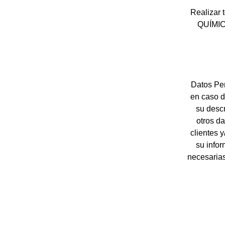
Realizar 
QUÍMICO
Datos Pe
en caso d
su descr
otros d
clientes 
su infor
necesarias