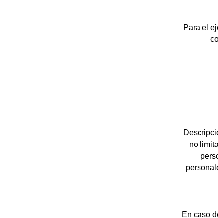
Para el e
co
Descripci
no limit
perso
personale
En caso de