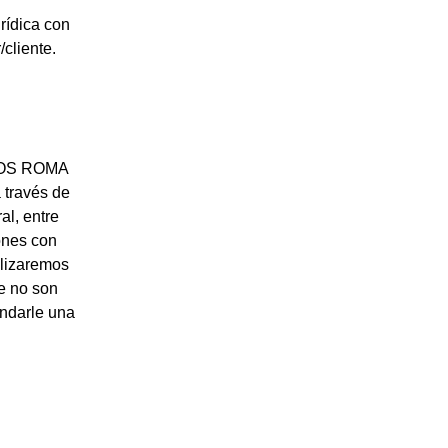
rídica con
cliente.
ICOS ROMA
 través de
al, entre
ones con
ilizaremos
ue no son
indarle una