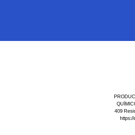
PRODUCT
QUÍMICOS
409 Resid
https:/