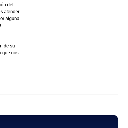
ión del
os atender
por alguna
s.
ón de su
o que nos