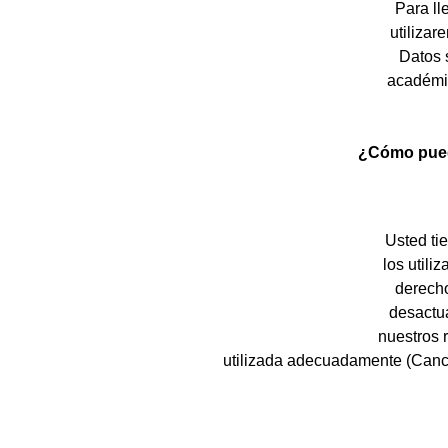
Para ll
utilizar
Datos s
académic
¿Cómo puede
Usted ti
los util
derecho
desactua
nuestros 
utilizada adecuadamente (Cance