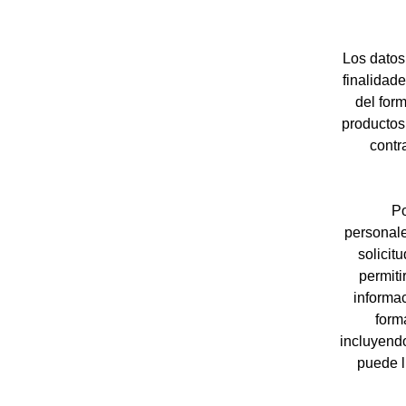
Los datos
finalidad
del form
productos
contr
Po
personale
solicit
permiti
informac
form
incluyendo
puede l