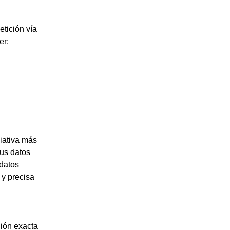
tición vía
er:
iativa más
sus datos
 datos
 y precisa
ción exacta