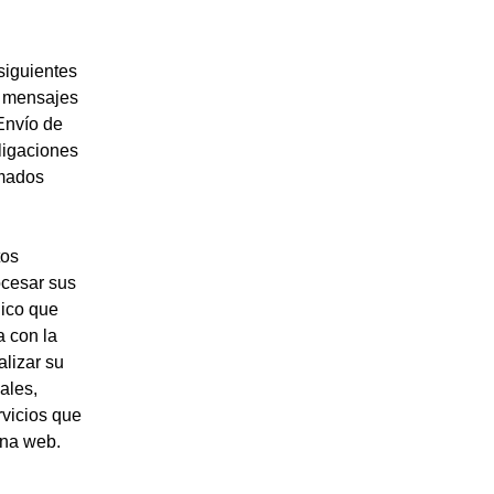
siguientes
a mensajes
 Envío de
ligaciones
rmados
tos
ocesar sus
nico que
a con la
alizar su
ales,
rvicios que
ina web.