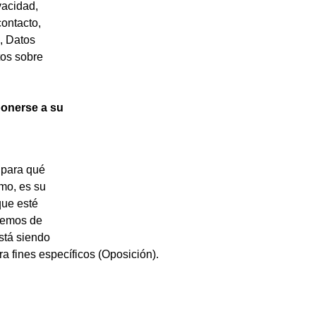
vacidad,
contacto,
s, Datos
tos sobre
ponerse a su
 para qué
mo, es su
que esté
inemos de
stá siendo
 fines específicos (Oposición).